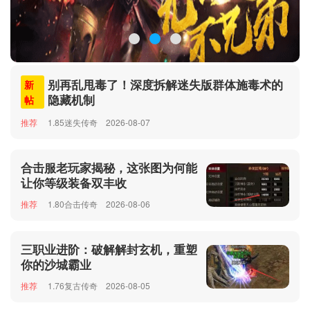
别再乱甩毒了！深度拆解迷失版群体施毒术的
新
隐藏机制
帖
推荐
1.85迷失传奇
2026-08-07
合击服老玩家揭秘，这张图为何能
让你等级装备双丰收
推荐
1.80合击传奇
2026-08-06
三职业进阶：破解解封玄机，重塑
你的沙城霸业
推荐
1.76复古传奇
2026-08-05